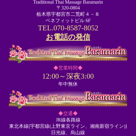
Traditional Thai Massage Baramarin
〒320-0804
栃木県宇都宮市二荒町４－８
ベネフィットビル 6F
TEL.070-8587-8052
お電話の発信
◆営業時間◆
12:00～深夜3:00
年中無休
◆交通◆
JR線各路線
東北本線[宇都宮線(上野東京ライン、湘南新宿ライン)]
日光線、烏山線