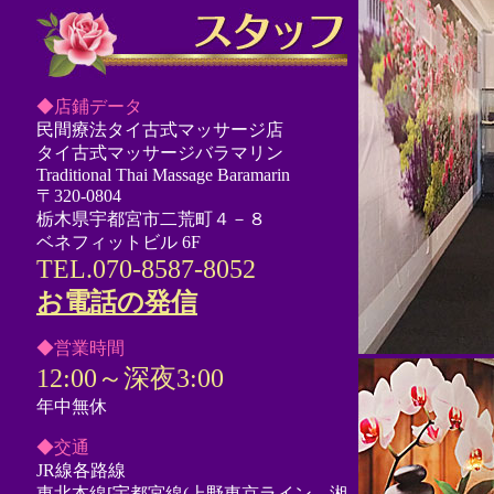
◆店鋪データ
民間療法タイ古式マッサージ店
タイ古式マッサージバラマリン
Traditional Thai Massage Baramarin
〒320-0804
栃木県宇都宮市二荒町４－８
ベネフィットビル 6F
TEL.070-8587-8052
お電話の発信
◆営業時間
12:00～深夜3:00
年中無休
◆交通
JR線各路線
東北本線[宇都宮線(上野東京ライン、湘