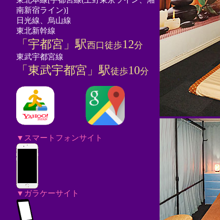
南新宿ライン)]
日光線、烏山線
東北新幹線
「宇都宮」駅
12
西口徒歩
分
東武宇都宮線
「東武宇都宮」駅
10
徒歩
分
▼スマートフォンサイト
▼ガラケーサイト